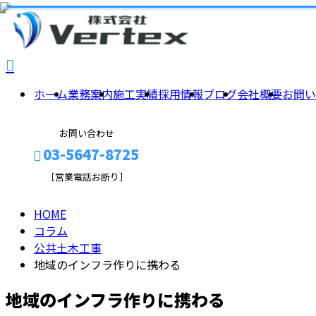
column
コ
ラ
ホーム
業務案内
施工実績
採用情報
ブログ
会社概要
お問い
お問い合わせ
ム
03-5647-8725
［営業電話お断り］
HOME
メールフォーム
コラム
公共土木工事
地域のインフラ作りに携わる
地域のインフラ作りに携わる