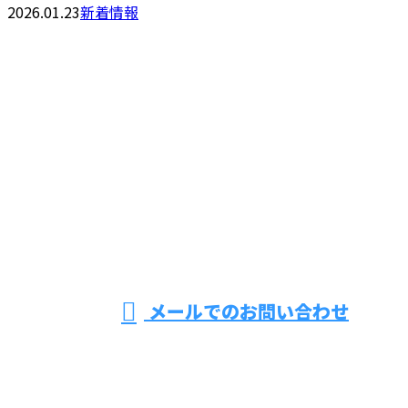
2026.01.23
新着情報
お問い合わせ
お電話でのお問い合わせ
070-5555-5991
東京都足立区
などで上下水
営業時間／9：00～17：00 ※営業電話お断り
メールでのお問い合わせ
道工事をはじめ公共土木工事なら株式会社Vertexにお