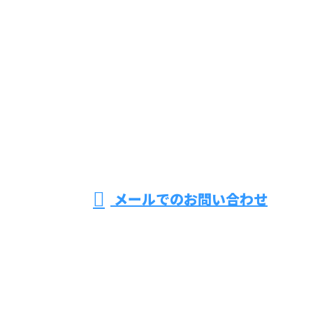
お問い合わせ
お電話でのお問い合わせ
070-5555-5991
東京都足立区
などで上下水
営業時間／9：00～17：00 ※営業電話お断り
メールでのお問い合わせ
道工事をはじめ公共土木工事なら株式会社Vertexにお
まかせ
ホーム