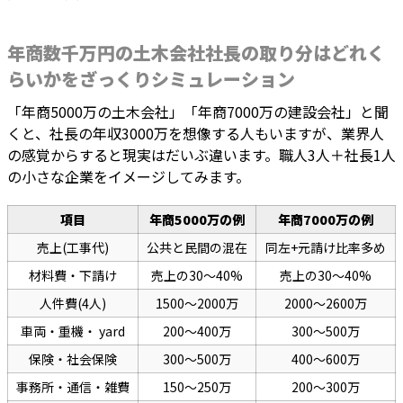
年商数千万円の土木会社社長の取り分はどれく
らいかをざっくりシミュレーション
「年商5000万の土木会社」「年商7000万の建設会社」と聞
くと、社長の年収3000万を想像する人もいますが、業界人
の感覚からすると現実はだいぶ違います。職人3人＋社長1人
の小さな企業をイメージしてみます。
項目
年商5000万の例
年商7000万の例
売上(工事代)
公共と民間の混在
同左+元請け比率多め
材料費・下請け
売上の30〜40%
売上の30〜40%
人件費(4人)
1500〜2000万
2000〜2600万
車両・重機・ yard
200〜400万
300〜500万
保険・社会保険
300〜500万
400〜600万
事務所・通信・雑費
150〜250万
200〜300万