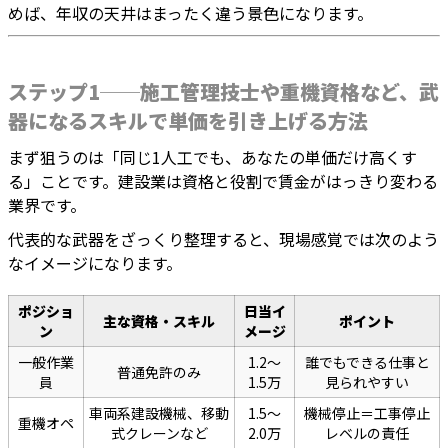
めば、年収の天井はまったく違う景色になります。
ステップ1──施工管理技士や重機資格など、武
器になるスキルで単価を引き上げる方法
まず狙うのは「同じ1人工でも、あなたの単価だけ高くす
る」ことです。建設業は資格と役割で賃金がはっきり変わる
業界です。
代表的な武器をざっくり整理すると、現場感覚では次のよう
なイメージになります。
ポジショ
日当イ
主な資格・スキル
ポイント
ン
メージ
一般作業
1.2〜
誰でもできる仕事と
普通免許のみ
員
1.5万
見られやすい
車両系建設機械、移動
1.5〜
機械停止＝工事停止
重機オペ
式クレーンなど
2.0万
レベルの責任