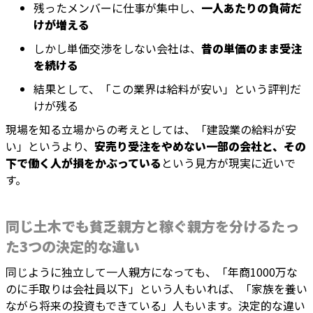
残ったメンバーに仕事が集中し、
一人あたりの負荷だ
けが増える
しかし単価交渉をしない会社は、
昔の単価のまま受注
を続ける
結果として、「この業界は給料が安い」という評判だ
けが残る
現場を知る立場からの考えとしては、「建設業の給料が安
い」というより、
安売り受注をやめない一部の会社と、その
下で働く人が損をかぶっている
という見方が現実に近いで
す。
同じ土木でも貧乏親方と稼ぐ親方を分けるたっ
た3つの決定的な違い
同じように独立して一人親方になっても、「年商1000万な
のに手取りは会社員以下」という人もいれば、「家族を養い
ながら将来の投資もできている」人もいます。決定的な違い