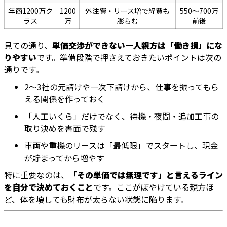
年商1200万ク
1200
外注費・リース増で経費も
550〜700万
ラス
万
膨らむ
前後
見ての通り、
単価交渉ができない一人親方は「働き損」にな
りやすい
です。準備段階で押さえておきたいポイントは次の
通りです。
2〜3社の元請けや一次下請けから、仕事を振ってもら
える関係を作っておく
「人工いくら」だけでなく、待機・夜間・追加工事の
取り決めを書面で残す
車両や重機のリースは「最低限」でスタートし、現金
が貯まってから増やす
特に重要なのは、
「その単価では無理です」と言えるライン
を自分で決めておくこと
です。ここがぼやけている親方ほ
ど、体を壊しても財布が太らない状態に陥ります。