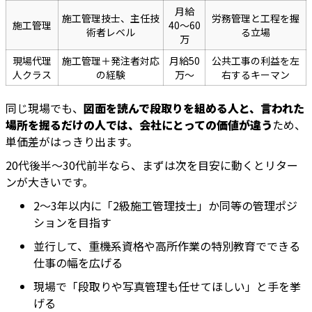
月給
施工管理技士、主任技
労務管理と工程を握
施工管理
40〜60
術者レベル
る立場
万
現場代理
施工管理＋発注者対応
月給50
公共工事の利益を左
人クラス
の経験
万〜
右するキーマン
同じ現場でも、
図面を読んで段取りを組める人と、言われた
場所を掘るだけの人では、会社にとっての価値が違う
ため、
単価差がはっきり出ます。
20代後半〜30代前半なら、まずは次を目安に動くとリター
ンが大きいです。
2〜3年以内に「2級施工管理技士」か同等の管理ポジ
ションを目指す
並行して、重機系資格や高所作業の特別教育でできる
仕事の幅を広げる
現場で「段取りや写真管理も任せてほしい」と手を挙
げる