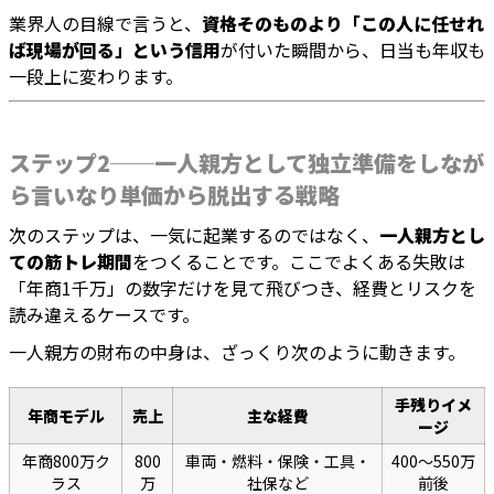
業界人の目線で言うと、
資格そのものより「この人に任せれ
ば現場が回る」という信用
が付いた瞬間から、日当も年収も
一段上に変わります。
ステップ2──一人親方として独立準備をしなが
ら言いなり単価から脱出する戦略
次のステップは、一気に起業するのではなく、
一人親方とし
ての筋トレ期間
をつくることです。ここでよくある失敗は
「年商1千万」の数字だけを見て飛びつき、経費とリスクを
読み違えるケースです。
一人親方の財布の中身は、ざっくり次のように動きます。
手残りイメ
年商モデル
売上
主な経費
ージ
年商800万ク
800
車両・燃料・保険・工具・
400〜550万
ラス
万
社保など
前後