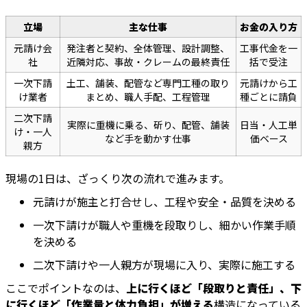
立場
主な仕事
お金の入り方
元請け会
発注者と契約、全体管理、設計調整、
工事代金を一
社
近隣対応、事故・クレームの最終責任
括で受注
一次下請
土工、舗装、配管など専門工種の取り
元請けから工
け業者
まとめ、職人手配、工程管理
種ごとに請負
二次下請
実際に重機に乗る、斫り、配管、舗装
日当・人工単
け・一人
など手を動かす仕事
価ベース
親方
現場の1日は、ざっくり次の流れで進みます。
元請けが施主と打合せし、工程や安全・品質を決める
一次下請けが職人や重機を段取りし、細かい作業手順
を決める
二次下請けや一人親方が現場に入り、実際に施工する
ここでポイントなのは、
上に行くほど「段取りと責任」、下
に行くほど「作業量と体力負担」が増える
構造になっている