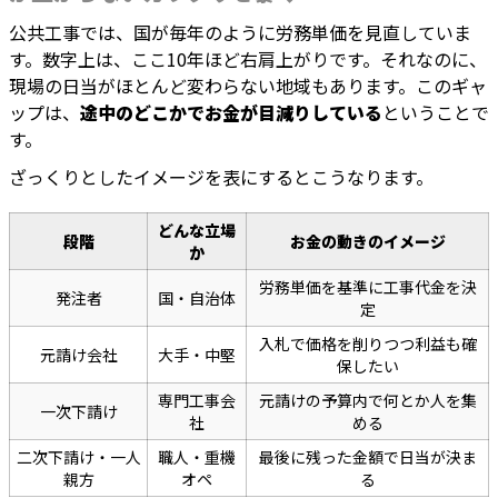
公共工事では、国が毎年のように労務単価を見直していま
す。数字上は、ここ10年ほど右肩上がりです。それなのに、
現場の日当がほとんど変わらない地域もあります。このギャ
ップは、
途中のどこかでお金が目減りしている
ということで
す。
ざっくりとしたイメージを表にするとこうなります。
どんな立場
段階
お金の動きのイメージ
か
労務単価を基準に工事代金を決
発注者
国・自治体
定
入札で価格を削りつつ利益も確
元請け会社
大手・中堅
保したい
専門工事会
元請けの予算内で何とか人を集
一次下請け
社
める
二次下請け・一人
職人・重機
最後に残った金額で日当が決ま
親方
オペ
る