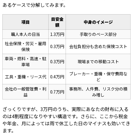
あるケースで分解してみます。
目安金
項目
中身のイメージ
額
職人本人の日当
1.3万円
手取りのベース部分
社会保険・労災・雇用
0.3万円
会社負担分も含めた保険コスト
保険
車両・燃料・高速・駐
0.3万円
現場までの移動コスト
車場
ブレーカー・重機・保守費用な
工具・重機・リース代
0.4万円
ど
会社の一般管理費・利
事務所、人件費、リスク分の積
0.7万円
益
み増し
ざっくりですが、3万円のうち、実際にあなたの財布に入る
のは4割程度になりやすい構造です。さらに、ここから税金
や年金、月によっては雨で休工した日のマイナスも効いてき
ます。