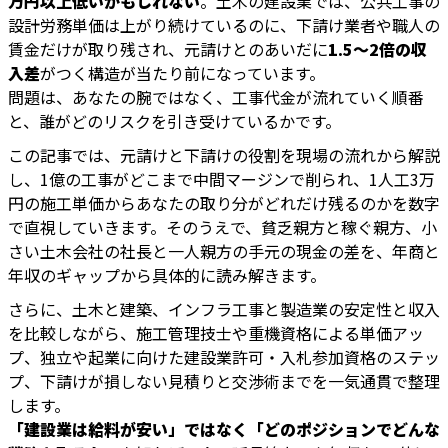
万円以上低いかもしれない
。土木の建設業では、公共工事の
設計労務単価は上がり続けているのに、下請け業者や職人の
賃金だけが取り残され、元請けとのあいだに
1.5〜2倍の収
入差
がつく構造が当たり前になっています。
問題は、あなたの腕ではなく、工事代金が流れていく順番
と、誰がどのリスクを引き受けているかです。
この記事では、元請けと下請けの役割を現場の流れから解説
し、1億の工事がどこまで中間マージンで削られ、1人工3万
円の施工単価からあなたの取り分がどれだけ残るのかを数字
で直視していきます。そのうえで、貧乏親方と稼ぐ親方、小
さい土木会社の社長と一人親方の手元の現金の差を、年商と
年収のギャップから具体的に読み解きます。
さらに、土木と建築、インフラ工事と製造業の安定性と収入
を比較しながら、施工管理技士や重機資格による単価アッ
プ、独立や起業に向けた建設業許可・入札参加資格のステッ
プ、下請けが損しない見積りと交渉術までを一気通貫で整理
します。
「建設業は給料が安い」ではなく「どのポジションでどんな