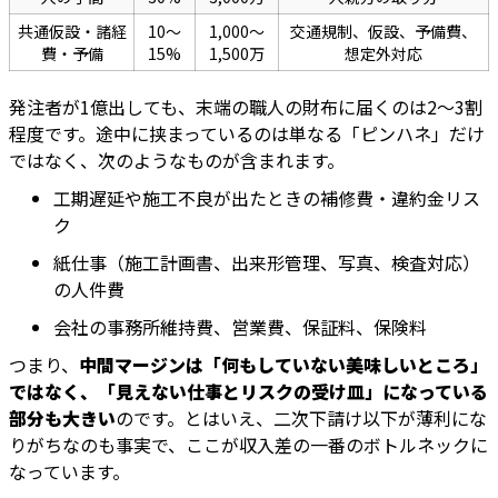
共通仮設・諸経
10〜
1,000〜
交通規制、仮設、予備費、
費・予備
15%
1,500万
想定外対応
発注者が1億出しても、末端の職人の財布に届くのは2〜3割
程度です。途中に挟まっているのは単なる「ピンハネ」だけ
ではなく、次のようなものが含まれます。
工期遅延や施工不良が出たときの補修費・違約金リス
ク
紙仕事（施工計画書、出来形管理、写真、検査対応）
の人件費
会社の事務所維持費、営業費、保証料、保険料
つまり、
中間マージンは「何もしていない美味しいところ」
ではなく、「見えない仕事とリスクの受け皿」になっている
部分も大きい
のです。とはいえ、二次下請け以下が薄利にな
りがちなのも事実で、ここが収入差の一番のボトルネックに
なっています。