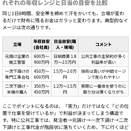
れぞれの年収レンジと日当の目安を比較
同じ1日8時間、安全帯を締めて汗をかいても、立場が変わ
るだけで財布に残るお金はガラッと変わります。典型的なイ
メージは次の通りです。
年収目安
日当目安(職
立場
コメント
(会社員)
人・現場)
元請け企業の
600万～
日給換算 1.8
公共工事の主契約が多く
施工管理
900万円
万～2.5万円
利益率が高い
一次下請けの
450万～
1.5万～2.0万
技術は高いが中間マージ
専門工事会社
600万円
円
ンで削られやすい
二次下請け・
350万～
1.2万～1.5万
実際に一番体を使うのに
末端の職人
450万円
円
取り分は薄くなりがち
ここでポイントになるのは、「実力」だけではなく「どの位
置で仕事を受けているか」で利益が決まってしまう構造で
す。特に公共工事では、発注者→元請け→一次下請け→二次
下請けと工事代金が階段状に落ちていくため、下に行くほど