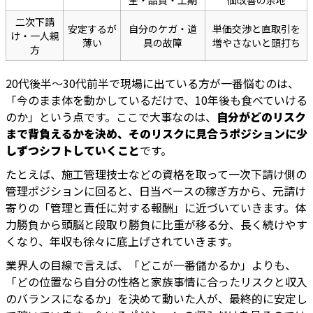
全・品質・工期
価改善の余地
二次下請
安定するが
自分のケガ・道
単価交渉と直取引を
け・一人親
薄い
具の故障
増やさないと頭打ち
方
20代後半〜30代前半で現場に出ている方が一番悩むのは、
「今のまま体を動かしているだけで、10年後も食べていける
のか」という点です。ここで大事なのは、
自分がどのリスク
まで背負えるかを決め、そのリスクに見合うポジションに少
しずつシフトしていくこと
です。
たとえば、施工管理技士などの資格を取って一次下請け側の
管理ポジションに回ると、日当ベースの稼ぎ方から、元請け
寄りの「管理と責任に対する報酬」に近づいていきます。体
力勝負から頭脳と段取り勝負に比重が移る分、長く続けやす
くなり、年収も徐々に底上げされていきます。
業界人の目線で言えば、「どこが一番儲かるか」よりも、
「どの位置なら自分の性格と家族事情に合ったリスクと収入
のバランスになるか」を決めて動いた人が、最終的に安定し