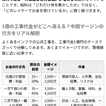
ことです。給料は「どれだけ体を動かしたか」ではなく、
「どのレイヤーでお金を受けているか」に強く紐づきます。
1億の工事代金がどこへ消える？中間マージンの
行方をリアル解剖
よくあるインフラの公共工事を、工事代金1億円のケースで
ざっくり分解してみます。あくまでイメージですが、現場感
覚に近い比率です。
割合の
金額イメ
お金の行き先
中身
目安
ージ
元請けの管理
15〜
1,500〜
現場代理人、人件費、会社
費・利益
20%
2,000万
経費、リスク分
一次下請けの原
35〜
3,500〜
職人手配、重機、材料、会
価・利益
45%
4,500万
社経費
二次下請け・職
25〜
2,500〜
日当・人工、社会保険、一
人の手間
30%
3,000万
人親方の取り分