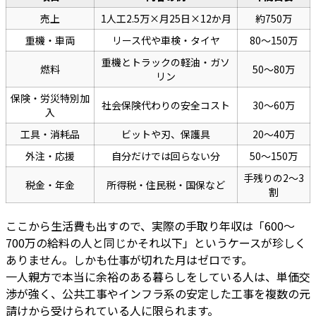
売上
1人工2.5万×月25日×12か月
約750万
重機・車両
リース代や車検・タイヤ
80〜150万
重機とトラックの軽油・ガソ
燃料
50〜80万
リン
保険・労災特別加
社会保険代わりの安全コスト
30〜60万
入
工具・消耗品
ビットや刃、保護具
20〜40万
外注・応援
自分だけでは回らない分
50〜150万
手残りの2〜3
税金・年金
所得税・住民税・国保など
割
ここから生活費も出すので、実際の手取り年収は「600〜
700万の給料の人と同じかそれ以下」というケースが珍しく
ありません。しかも仕事が切れた月はゼロです。
一人親方で本当に余裕のある暮らしをしている人は、単価交
渉が強く、公共工事やインフラ系の安定した工事を複数の元
請けから受けられている人に限られます。