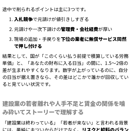
途中で削られるポイントは主に3つです。
入札競争
で元請けが値引きしすぎる
元請けや一次下請けの
管理費・会社経費
が厚い
現場の追加・手戻りを
下位の業者に無償サービス同然
で押し付ける
結果として、国が「このくらい払う前提で積算している労務
単価」と、「あなたの財布に入る日当」の間に、1.5〜2倍の
差が生まれやすくなります。数字が上がっているのに、自分
の日当が据え置きなら、その差はどこかで誰かが回収してい
ると見ていい状況です。
建設業の若者離れや人手不足と賃金の関係を噛
み砕いてストーリーで理解する
「建設業は終わっている」「若者が来ない」と言われる背景
には、単純にキツいからだけでなく、
リスクと給料のバラン