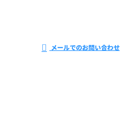
東京都足立区
などで上下水
営業時間／9：00～17：00 ※営業電話お断り
メールでのお問い合わせ
道工事をはじめ公共土木工事なら株式会社Vertexにお
まかせ
ホーム
業務案内
施工実績
採用情報
ブログ
会社概要