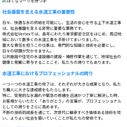
社会基盤を支える水道工事の重要性
日々、快適な水の供給を可能にし、生活の安心を守る上下水道工事
は、社会基盤を支える非常に重要な業務です。
株式会社Vertexでは、長年にわたり東京都足立区をはじめ、周辺地
域において数多くの水道工事を手掛けてまいりました。
重大な責任を担うこの仕事は、専門的な知識と技術を必要とし、
日々の研鑚が欠かせません。
公共施設や住宅の水道設備の建設・補修作業を通じて、地域社会の
健康と発展に寄与することこそ、私たちの誇りでもあります。
水道工事におけるプロフェッショナルの誇り
一つ一つの水道工事の完了は、それぞれが大きな成果となり、私た
ち職人に大きな達成感をもたらします。
特に、突発的な水漏れや緊急の修繕を迅速かつ丁寧に解決した時、
お客様からいただく「ありがとう」の言葉が、プロフェッショナル
としての誇りをさらに高めます。
不断の技術的成長を通じて、次世代に継承すべき価値ある技術を培
い、よりよい社会を築いていくことが私たちの使命です。