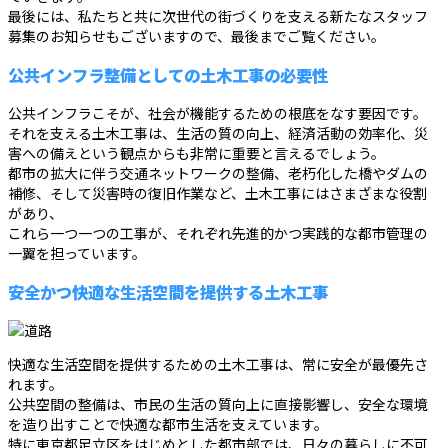
最後には、私たちと共に次世代の街づくりを支える新たなスタッフ
募集のお知らせもございますので、最後までご覧ください。
公共インフラ整備としての土木工事の必要性
公共インフラこそが、社会が機能するための根底をなす要因です。
それを支える土木工事は、生活の質の向上、経済活動の効率化、災
害への備えという観点からも非常に重要と言えるでしょう。
都市の拡大に伴う交通ネットワークの整備、老朽化した橋やダムの
補修、そして災害時の復旧作業など、土木工事にはさまざまな役割
があり、
これら一つ一つの工事が、それぞれ先進的かつ実践的な都市管理の
一翼を担っています。
安全かつ快適な生活空間を提供する土木工事
快適な生活空間を提供するための土木工事は、常に安全が最優先さ
れます。
公共空間の整備は、市民の生活の質向上に直接影響し、安全な環境
を造り出すことで快適な都市生活を支えています。
特に東京都足立区をはじめとした都市部では、日々の暮らしに不可