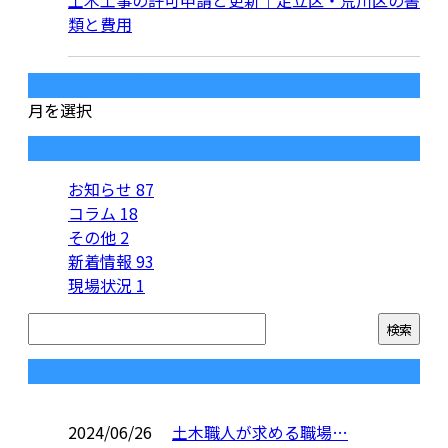
土木工事の許可申請と更新｜足立区・荒川区の書
類と費用
月別アーカイブ
月を選択
カテゴリー
お知らせ
87
コラム
18
その他
2
新着情報
93
現場状況
1
コラム
2024/06/26
土木職人が求める職場…