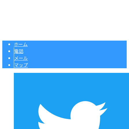
道路舗装・水道工事・土木工事は東京都足立区の株式会社Vert
Copyright © 東京都足立区などで上下水道工事をはじめ公共土木工事なら
株式会社Vertexにおまかせ. All rights reserved.
ホーム
電話
メール
マップ