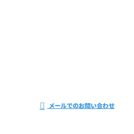
お問い合わせ
お電話でのお問い合わせ
070-5555-5991
東京都足立区
などで上下水
営業時間／9：00～17：00 ※営業電話お断り
メールでのお問い合わせ
道工事をはじめ公共土木工事なら株式会社Vertexにお